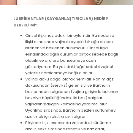
LUBRİKANTLAR (KAYGANLAŞTIRICILAR) NEDİR?
GEREKLİ Mİ?
Cinsel ilişki haz odaklı bir eylemdir. Bu nedenle
ilişki esnasında vajinal kaynaklı bir ağrı en son
istenen ve beklenen durumdur. Cinsel ilişki
esnasındaki ağrılı durumlar birçok sebebe bağlı
olabilir ve ara ara bahsetmeye özen
gösteriyorum. Bu yazıdaki ‘ağrı’ sebebi vajinal
yetersiz nemlenmeye bağlı olanlar.
Vajinal doku doğal olarak nemlidir. Rahim ağzı
dokusundan (serviks) gelen sıvı ve Bartholin
bezlerinden salgılanan (vajina girişinde bulunan
bezelye büyüklüğündeki iki bez) salgılar
vajinanın ‘kaygan’ kalmasına yardımcı olur.
Uyarılma sırasında, Bartholin bezleri sürtünmeyi
azaltmak için ekstra sıvı salgılar.
Böylece ilişki esnasında vajinadaki sürtünme
azalır, seks sırasında rahatlık ve haz artar,