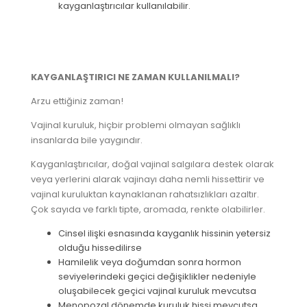
kayganlaştırıcılar kullanılabilir.
KAYGANLAŞTIRICI NE ZAMAN KULLANILMALI?
Arzu ettiğiniz zaman!
Vajinal kuruluk, hiçbir problemi olmayan sağlıklı
insanlarda bile yaygındır.
Kayganlaştırıcılar, doğal vajinal salgılara destek olarak
veya yerlerini alarak vajinayı daha nemli hissettirir ve
vajinal kuruluktan kaynaklanan rahatsızlıkları azaltır.
Çok sayıda ve farklı tipte, aromada, renkte olabilirler.
Cinsel ilişki esnasında kayganlık hissinin yetersiz
olduğu hissedilirse
Hamilelik veya doğumdan sonra hormon
seviyelerindeki geçici değişiklikler nedeniyle
oluşabilecek geçici vajinal kuruluk mevcutsa
Menopozal dönemde kuruluk hissi mevcutsa