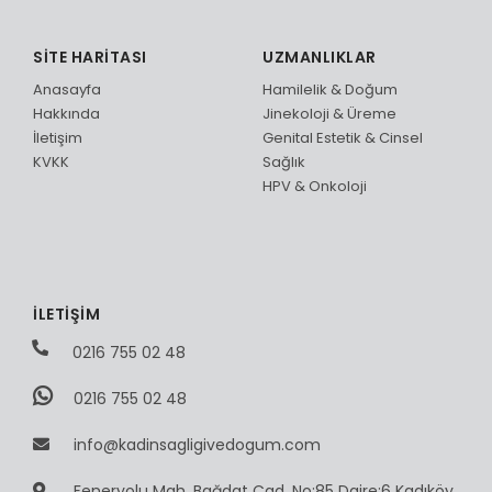
SİTE HARİTASI
UZMANLIKLAR
Anasayfa
Hamilelik & Doğum
Hakkında
Jinekoloji & Üreme
İletişim
Genital Estetik & Cinsel
KVKK
Sağlık
HPV & Onkoloji
İLETİŞİM
0216 755 02 48
0216 755 02 48
info@kadinsagligivedogum.com
Feneryolu Mah. Bağdat Cad. No:85 Daire:6 Kadıköy