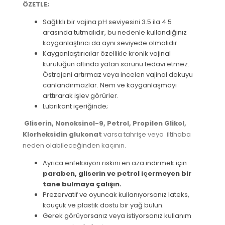
ÖZETLE;
Sağlıklı bir vajina pH seviyesini 3.5 ila 4.5
arasında tutmalıdır, bu nedenle kullandığınız
kayganlaştırıcı da aynı seviyede olmalıdır.
Kayganlaştırıcılar özellikle kronik vajinal
kuruluğun altında yatan sorunu tedavi etmez.
Östrojeni artırmaz veya incelen vajinal dokuyu
canlandırmazlar. Nem ve kayganlaşmayı
arttırarak işlev görürler.
Lubrikant içeriğinde;
Gliserin, Nonoksinol-9, Petrol, Propilen Glikol,
Klorheksidin glukonat
varsa tahrişe veya iltihaba
neden olabileceğinden kaçının.
Ayrıca enfeksiyon riskini en aza indirmek için
paraben, gliserin ve petrol içermeyen bir
tane bulmaya çalışın.
Prezervatif ve oyuncak kullanıyorsanız lateks,
kauçuk ve plastik dostu bir yağ bulun.
Gerek görüyorsanız veya istiyorsanız kullanım