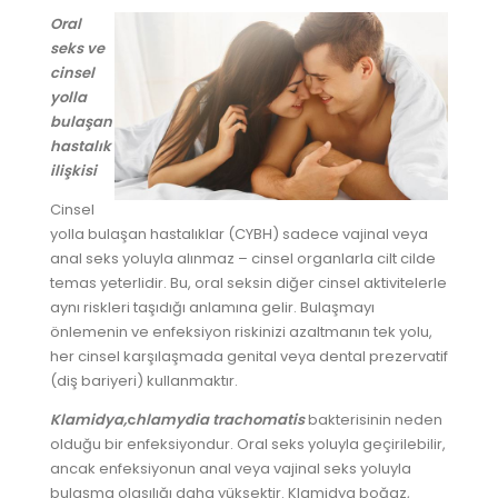
Oral
seks ve
cinsel
yolla
bulaşan
hastalık
ilişkisi
Cinsel
yolla bulaşan hastalıklar (CYBH) sadece vajinal veya
anal seks yoluyla alınmaz – cinsel organlarla cilt cilde
temas yeterlidir. Bu, oral seksin diğer cinsel aktivitelerle
aynı riskleri taşıdığı anlamına gelir. Bulaşmayı
önlemenin ve enfeksiyon riskinizi azaltmanın tek yolu,
her cinsel karşılaşmada genital veya dental prezervatif
(diş bariyeri) kullanmaktır.
Klam
idya,
c
hlamydi
a trachomatis
bakterisinin neden
olduğu bir enfeksiyondur. Oral seks yoluyla geçirilebilir,
ancak enfeksiyonun anal veya vajinal seks yoluyla
bulaşma olasılığı daha yüksektir. Klamidya boğaz,