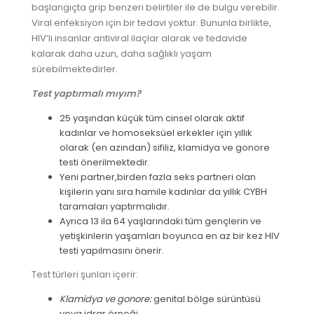
başlangıçta grip benzeri belirtiler ile de bulgu verebilir.
Viral enfeksiyon için bir tedavi yoktur. Bununla birlikte,
HIV’li insanlar antiviral ilaçlar alarak ve tedavide
kalarak daha uzun, daha sağlıklı yaşam
sürebilmektedirler.
Test yaptırmalı mıyım?
25 yaşından küçük tüm cinsel olarak aktif
kadınlar
ve
homoseksüel erkekler
için yıllık
olarak (en azından) sifiliz, klamidya ve gonore
testi önerilmektedir.
Yeni partner,
birden fazla seks partneri
olan
kişilerin yanı sıra
hamile kadınlar
da yıllık CYBH
taramaları yaptırmalıdır.
Ayrıca
13 ila 64 yaşlarındaki tüm gençlerin ve
yetişkinlerin yaşamları boyunca en az bir kez HIV
testi
yapılmasını önerir.
Test türleri şunları içerir:
Klamidya ve gonore:
genital bölge sürüntüsü
veya idrar örneği