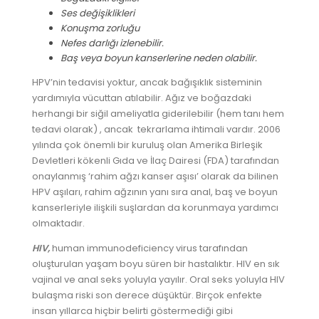
Ses değişiklikleri
Konuşma zorluğu
Nefes darlığı izlenebilir.
Baş veya boyun kanserlerine
neden olabilir.
HPV’nin tedavisi yoktur, ancak bağışıklık sisteminin
yardımıyla vücuttan atılabilir. Ağız ve boğazdaki
herhangi bir siğil ameliyatla giderilebilir (hem tanı hem
tedavi olarak) , ancak tekrarlama ihtimali vardır. 2006
yılında çok önemli bir kuruluş olan Amerika Birleşik
Devletleri kökenli Gıda ve İlaç Dairesi (FDA) tarafından
onaylanmış ‘rahim ağzı kanser aşısı’ olarak da bilinen
HPV aşıları, rahim ağzının yanı sıra anal, baş ve boyun
kanserleriyle ilişkili suşlardan da korunmaya yardımcı
olmaktadır.
HIV,
human immunodeficiency virus tarafından
oluşturulan yaşam boyu süren bir hastalıktır. HIV en sık
vajinal ve anal seks yoluyla yayılır. Oral seks yoluyla HIV
bulaşma riski son derece düşüktür. Birçok enfekte
insan yıllarca hiçbir belirti göstermediği gibi