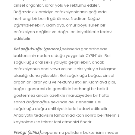
cinsel organlar, idrar yolu ve rektumu etkiler.
Boğazdaki klamidya enfeksiyonlarının çoğunda
herhangi bir belirti görülmez. Nadiren
boğaz
ağrısı
izlenebilir. Klamidya, ömür boyu süren bir
enfeksiyon değildir ve doğru antibiyotiklerle tedavi
edilebilir.
Bel soğukluğu (gonore),
neisseria gonorrhoeae
bakterisinin neden olduğu yaygın bir CYBH’ dir. Bel
soğukluğu oral seks yoluyla geçirilebilir, ancak
enfeksiyonun anal veya vajinal seks yoluyla bulaşma
olasılığı daha yüksektir. Bel soğukluğu boğaz, cinsel
organlar, idrar yolu ve rektumu etkiler. Klamidya gibi,
boğaz gonoresi de genellikle herhangi bir belirti
göstermez ancak özellikle maruziyetten bir hafta
sonra
boğaz ağrısı
şeklinde de izlenebilir. Bel
soğukluğu doğru antibiyotiklerle tedavi edilebilir.
Antibiyotik tedavisini tamamladıktan sonra belirtileriniz
kaybolmazsa tekrar test etmenizi önerir.
Frengi (sifiliz),
treponema pallidum bakterisinin neden