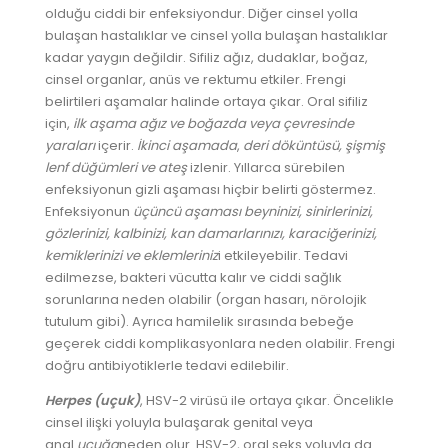
olduğu ciddi bir enfeksiyondur. Diğer cinsel yolla
bulaşan hastalıklar ve cinsel yolla bulaşan hastalıklar
kadar yaygın değildir. Sifiliz ağız, dudaklar, boğaz,
cinsel organlar, anüs ve rektumu etkiler. Frengi
belirtileri aşamalar halinde ortaya çıkar. Oral sifiliz
için,
ilk aşama
ağız ve boğazda veya çevresinde
yaraları
içerir.
İkinci aşamada
,
deri döküntüsü, şişmiş
lenf düğümleri ve ateş
izlenir. Yıllarca sürebilen
enfeksiyonun gizli aşaması hiçbir belirti göstermez.
Enfeksiyonun
üçüncü aşaması
beyninizi, sinirlerinizi,
gözlerinizi, kalbinizi, kan damarlarınızı, karaciğerinizi,
kemiklerinizi ve eklemleriniz
i etkileyebilir. Tedavi
edilmezse, bakteri vücutta kalır ve ciddi sağlık
sorunlarına neden olabilir (organ hasarı, nörolojik
tutulum gibi). Ayrıca hamilelik sırasında bebeğe
geçerek ciddi komplikasyonlara neden olabilir. Frengi
doğru antibiyotiklerle tedavi edilebilir.
Herpes (uçuk)
, HSV-2 virüsü ile ortaya çıkar. Öncelikle
cinsel ilişki yoluyla bulaşarak genital veya
anal
uçuğa
neden olur. HSV-2, oral seks yoluyla da