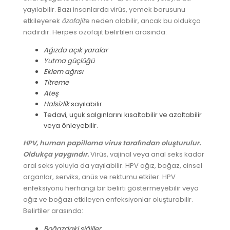
yayılabilir. Bazı insanlarda virüs, yemek borusunu
etkileyerek
özofajit
e neden olabilir, ancak bu oldukça
nadirdir. Herpes özofajit belirtileri arasında:
Ağızda açık yaralar
Yutma güçlüğü
Eklem ağrısı
Titreme
Ateş
Halsizlik
sayılabilir.
Tedavi, uçuk salgınlarını kısaltabilir ve azaltabilir
veya önleyebilir.
HPV, human papilloma virus tarafından oluşturulur.
Oldukça yaygındır.
Virüs, vajinal veya anal seks kadar
oral seks yoluyla da yayılabilir. HPV ağız, boğaz, cinsel
organlar, serviks, anüs ve rektumu etkiler. HPV
enfeksiyonu herhangi bir belirti göstermeyebilir veya
ağız ve boğazı etkileyen enfeksiyonlar oluşturabilir.
Belirtiler arasında:
Boğazdaki siğiller